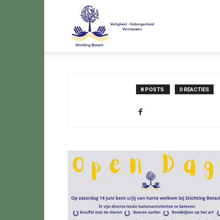
Stichting
Betach
8 POSTS
0 REACTIES