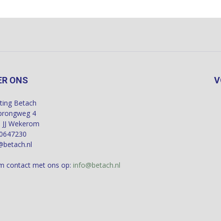
ER ONS
V
hting Betach
sprongweg 4
 JJ Wekerom
0647230
@betach.nl
 contact met ons op:
info@betach.nl